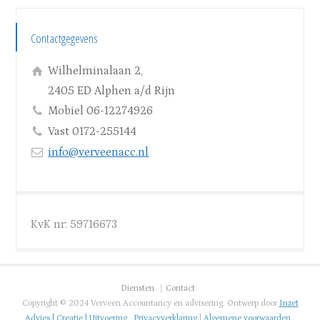
Contactgegevens
Wilhelminalaan 2,
2405 ED Alphen a/d Rijn
Mobiel 06-12274926
Vast 0172-255144
info@verveenacc.nl
KvK nr: 59716673
Diensten
Contact
Copyright © 2024 Verveen Accountancy en advisering. Ontwerp door
Inzet
Advies | Creatie | Uitvoering
.
Privacyverklaring
|
Algemene voorwaarden
.